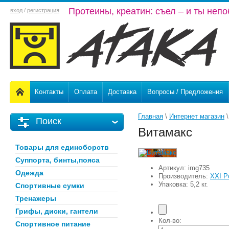
Протеины, креатин: съел – и ты неп
вход
/
регистрация
Контакты
Оплата
Доставка
Вопросы / Предложения
Главная
 \ 
Интернет магазин
 \
Поиск
Витамакc
Товары для единоборств
Суппорта, бинты,пояса
Артикул:
img735
Одежда
Производитель:
XXI P
Упаковка: 5,2 кг.
Спортивные сумки
Тренажеры
Грифы, диски, гантели
Кол-во:
Спортивное питание