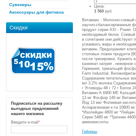
Сувениры
Цена:
1 560
руб.
Аксессуары для фитнеса
Витамакс - Молочно-соевый 
научно-сбалансированные фо
Скидки
продукт серии XXI - Power.
необходимый белок. Соевый 
в сочетании они действуют 
усваивать жиры и необходим
витамин. Предохраняет клетк
столовых ложек продукта (80
после тренировки. Хранить в
казеинат натрия , нежирное с
Германия, трикальций фосфат
Farm Industrial, Великобрита
Содержание питательных веще
мл 3,2% молока Содержание 
г Углеводы 48 г 72 г Белок 
Витамин А 6900 МЕ Кальций 
13 мг Фосфор 149 мг Витамин
Йод 13 мкг Фолиевая кислота
Подписаться на рассылку
Аспарагиновая к-та 10800 мг
выгодных предложений
*Изолейцин 4800 мг *Лейцин 
нашего магазина
Серин 5480 мг *Треонин 4400
аминокислоты
Введите e-mail
*
Гейнеры