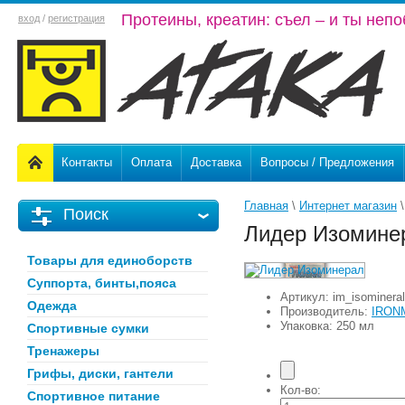
Протеины, креатин: съел – и ты неп
вход
/
регистрация
Контакты
Оплата
Доставка
Вопросы / Предложения
Главная
 \ 
Интернет магазин
 \
Поиск
Лидер Изомине
Товары для единоборств
Суппорта, бинты,пояса
Артикул:
im_isomineral
Одежда
Производитель:
IRON
Упаковка: 250 мл
Спортивные сумки
Тренажеры
Грифы, диски, гантели
Кол-во:
Спортивное питание