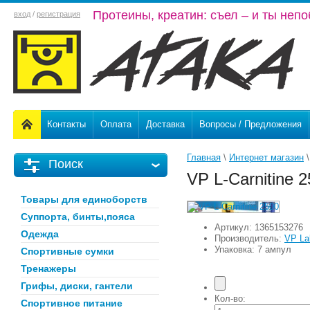
Протеины, креатин: съел – и ты неп
вход
/
регистрация
Контакты
Оплата
Доставка
Вопросы / Предложения
Главная
 \ 
Интернет магазин
 \
Поиск
VP L-Carnitine 
Товары для единоборств
Суппорта, бинты,пояса
Артикул:
1365153276
Одежда
Производитель:
VP La
Упаковка: 7 ампул
Спортивные сумки
Тренажеры
Грифы, диски, гантели
Кол-во:
Спортивное питание