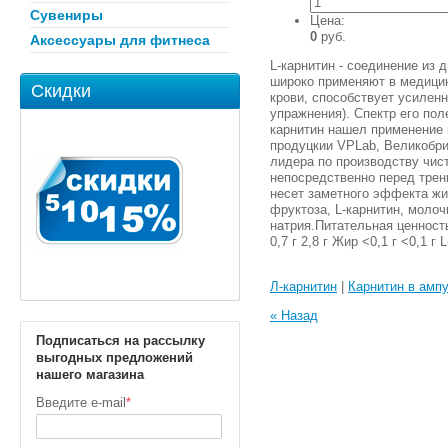
Сувениры
Цена:
0
руб.
Аксессуары для фитнеса
L-карнитин - соединение из 
широко применяют в медицин
Скидки
крови, способствует усилен
упражнения). Спектр его пол
карнитин нашел применение 
продуцкии VPLab, Великобри
лидера по производству чис
непосредственно перед трен
несет заметного эффекта жи
фруктоза, L-карнитин, молоч
натрия.Питательная ценност
0,7 г 2,8 г Жир <0,1 г <0,1 г 
Л-карнитин
|
Карнитин в амп
« Назад
Подписаться на рассылку
выгодных предложений
нашего магазина
Введите e-mail
*