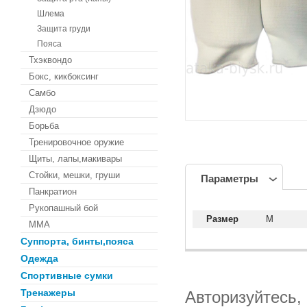
Шлема
Защита груди
Пояса
Тхэквондо
Бокс, кикбоксинг
Самбо
Дзюдо
Борьба
Тренировочное оружие
Щиты, лапы,макивары
Стойки, мешки, груши
Параметры
Панкратион
Рукопашный бой
Размер
M
MMA
Суппорта, бинты,пояса
Одежда
Спортивные сумки
Тренажеры
Авторизуйтесь,