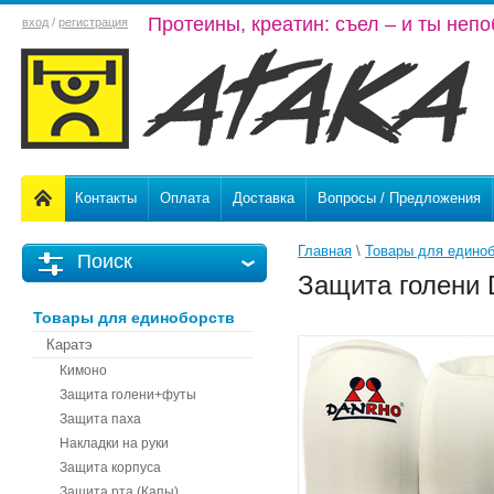
Протеины, креатин: съел – и ты неп
вход
/
регистрация
Контакты
Оплата
Доставка
Вопросы / Предложения
Главная
 \ 
Товары для едино
Поиск
Защита голен
Товары для единоборств
Каратэ
Кимоно
Защита голени+футы
Защита паха
Накладки на руки
Защита корпуса
Защита рта (Капы)