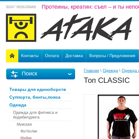
Протеины, креатин: съел – и ты неп
вход
/
регистрация
Контакты
Оплата
Доставка
Вопросы / Предложения
Главная
 \ 
Одежда
 \ 
Одежда 
Поиск
Топ CLASSIС
Товары для единоборств
Суппорта, бинты,пояса
Одежда
Одежда для фитнеса и
бодибилдинга
Мужская
Футболки
Майки