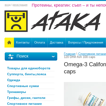
Протеины, креатин: съел – и ты неп
вход
/
регистрация
Контакты
Оплата
Доставка
Вопросы / Предложения
Главная
 \ 
Спортивное питани
Поиск
120 DHA fish 100 caps
Omega-3 Californ
Товары для единоборств
caps
Суппорта, бинты,пояса
Одежда
Спортивные сумки
Тренажеры
Грифы, диски, гантели
Спортивное питание