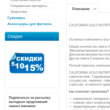
Специальные препараты
Описание
Энергетики
Сувениры
Аксессуары для фитнеса
CALIFORNIA GOLD NUTRITI
Скидки
Основные компоненты (на 
Общее количество омега-3
Эйкозапентаеновая кислота
Докозагексаеновая кислота
Другие омега-3 жирные ки
Полный перечень компонен
CALIFORNIA GOLD NUTRITI
самочувствие. Содержащая
сосудистую, нервную, гор
стрессам, оставаться здо
как помогает организму?
Подписаться на рассылку
— нормализует липидный о
выгодных предложений
— снижает риск атеросклер
нашего магазина
— предотвращает разруше