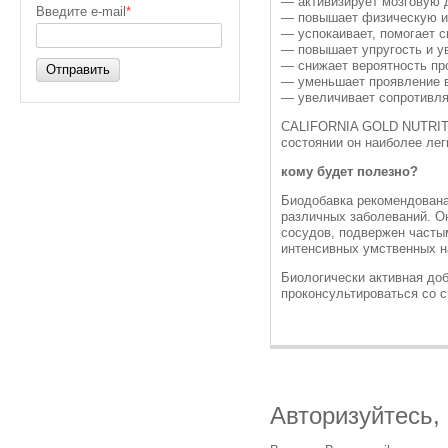
— активизирует мозговую 
Введите e-mail
*
— повышает физическую и
— успокаивает, помогает с
— повышает упругость и у
— снижает вероятность пр
Отправить
— уменьшает проявление 
— увеличивает сопротивля
CALIFORNIA GOLD NUTRITI
состоянии он наиболее лег
кому будет полезно?
Биодобавка рекомендована
различных заболеваний. Он
сосудов, подвержен часты
интенсивных умственных н
Биологически активная до
проконсультироваться со 
Авторизуйтесь,