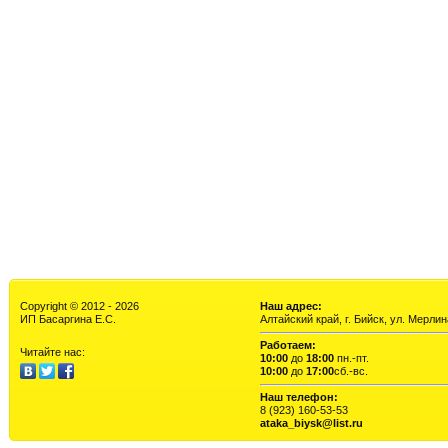
Copyright © 2012 - 2026
Наш адрес:
ИП Басаргина Е.С.
Алтайский край, г. Бийск, ул. Мерлина
Работаем:
Читайте нас:
10:00
до
18:00
пн.-пт.
10:00
до
17:00
сб.-вс.
Наш телефон:
8 (923) 160-53-53
ataka_biysk@list.ru