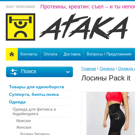
Протеины, креатин: съел – и ты неп
вход
/
регистрация
Контакты
Оплата
Доставка
Вопросы / Предложения
Главная
 \ 
Одежда
 \ 
Одежда 
Поиск
Лосины Pack it
Товары для единоборств
Суппорта, бинты,пояса
Одежда
Одежда для фитнеса и
бодибилдинга
Мужская
Женская
Лосины,Леггинсы