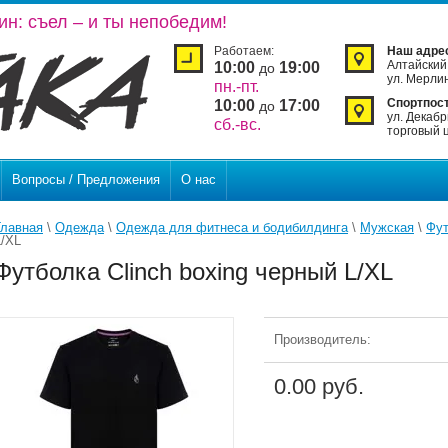
ин: съел – и ты непобедим!
Работаем:
Наш адре
Алтайский 
10:00
19:00
до
ул. Мерлин
пн.-пт.
Спортпост
10:00
17:00
до
ул. Декабр
сб.-вс.
торговый 
Вопросы / Предложения
О нас
Главная
 \ 
Одежда
 \ 
Одежда для фитнеса и бодибилдинга
 \ 
Мужская
 \ 
Фут
L/XL
Футболка Clinch boxing черный L/XL
Производитель:
0.00 руб.