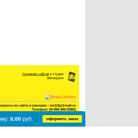
Создание сайтов
в студии
Мегагрупп
опросы по сайту и рекламе : sm1l3p@mail.ru
Телефон: [8-906-940-0080]
мму:
0.00
руб.
оформить заказ