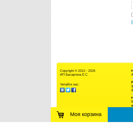
Copyright © 2012 - 2026
ИП Басаргина Е.С.
А
Читайте нас:
1
1
8
a
Моя корзина