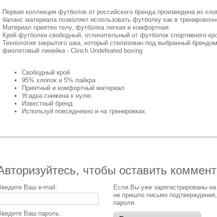
Первая коллекция футболок от российского бренда произведена из хло
баланс материала позволяет использовать футболку как в тренировочно
Материал приятен телу, футболка легкая и комфортная.
Крой футболки свободный, отличительный от футболок спортивного кр
Технология закрытого шва, который стилизован под выбранный брендом ц
фиолетовый линейка - Clinch Undefeated boxing
Свободный крой
95% хлопок и 5% лайкра
Приятный и комфортный материал
Усадка снижена к нулю
Известный бренд
Используй повседневно и на тренировках.
Авторизуйтесь, чтобы оставить коммен
Введите Ваш e-mail:
Если Вы уже зарегистрированы на
не пришло письмо подтверждения,
пароля.
Введите Ваш пароль: