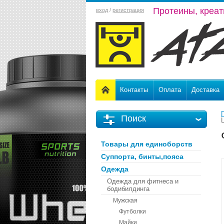
Протеины, креат
вход
/
регистрация
Контакты
Оплата
Доставка
Поиск
Товары для единоборств
Суппорта, бинты,пояса
Одежда
Одежда для фитнеса и
бодибилдинга
Мужская
Футболки
Майки