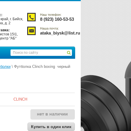
с:
Наш телефон:
8 (923) 160-53-53
край, г. Бийск,
а, д. 2
Наша почта:
авка:
ataka_biysk@list.ru
истов 15\1,
центр "АБ"
болки
 \ Футболка Clinch boxing  черный 
CLINCH
Купить в один клик