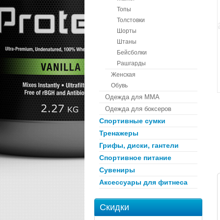
Топы
Толстовки
Шорты
Штаны
Бейсболки
Рашгарды
Женская
Обувь
Одежда для ММА
Одежда для боксеров
Спортивные сумки
Тренажеры
Грифы, диски, гантели
Спортивное питание
Сувениры
Аксессуары для фитнеса
Скидки