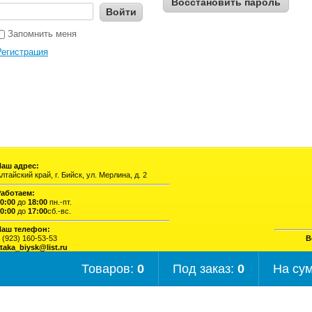
Восстановить пароль
Войти
Запомнить меня
Регистрация
Наш адрес:
лтайский край, г. Бийск, ул. Мерлина, д. 2
Работаем:
0:00
до
18:00
пн.-пт.
0:00
до
17:00
сб.-вс.
Наш телефон:
 (923) 160-53-53
В
taka_biysk@list.ru
Товаров:
0
Под заказ:
0
На су